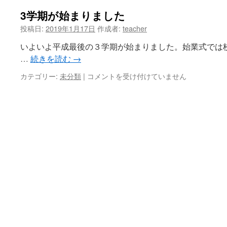
3学期が始まりました
ツ
投稿日:
2019年1月17日
作成者:
teacher
へ
いよいよ平成最後の３学期が始まりました。始業式では
ス
…
続きを読む
→
キ
カテゴリー:
未分類
|
3
コメントを受け付けていません
学
ッ
期
が
プ
始
ま
り
ま
し
た
は