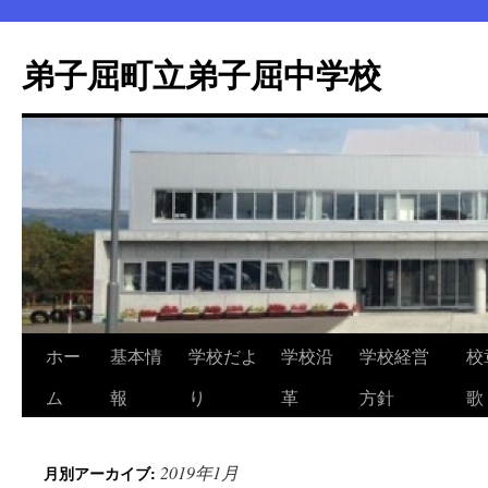
弟子屈町立弟子屈中学校
ホー
基本情
学校だよ
学校沿
学校経営
校
コ
ム
報
り
革
方針
歌
ン
テ
2019年1月
月別アーカイブ:
ン