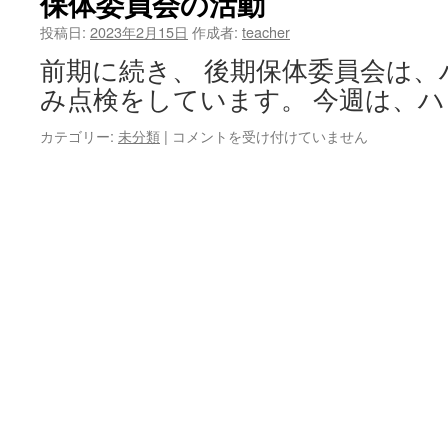
保体委員会の活動
り
を
投稿日:
2023年2月15日
作成者:
teacher
発
前期に続き、 後期保体委員会は
行
し
み点検をしています。 今週は、ハ
ま
し
カテゴリー:
未分類
|
保
コメントを受け付けていません
た
体
は
委
員
会
の
活
動
は