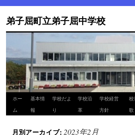
弟子屈町立弟子屈中学校
ホー
基本情
学校だよ
学校沿
学校経営
校
コ
ム
報
り
革
方針
歌
ン
テ
2023年2月
月別アーカイブ:
ン