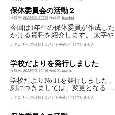
保体委員会の活動２
ツ
投稿日:
2023年2月27日
作成者:
teacher
へ
今回は1年生の保体委員が作成し
ス
かける資料を紹介します。 太字や
キ
カテゴリー:
未分類
|
保
コメントを受け付けていません
ッ
体
委
プ
員
学校だよりを発行しました
会
の
投稿日:
2023年2月24日
作成者:
admin
活
学校だよりNo.11を発行しました
動
２
刻につきましては、変更となる 
は
カテゴリー:
未分類
|
学
コメントを受け付けていません
校
だ
よ