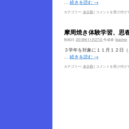
…
続きを読む
→
カテゴリー:
未分類
|
公
コメントを受け付け
開
研
究
摩周焼き体験学習、思
会
は
投稿日:
2018年11月27日
作成者:
teacher
３学年を対象に１１月１２日（
…
続きを読む
→
カテゴリー:
未分類
|
摩
コメントを受け付け
周
焼
き
体
験
学
習、
思
春
期
講
座