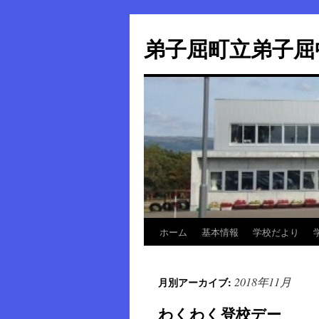
弟子屈町立弟子屈
ホーム
基本情報
学校だより
コ
ン
2018年11月
月別アーカイブ:
テ
わくわく登校デー
ン