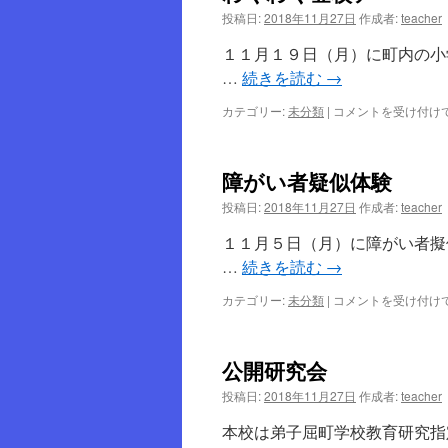
投稿日:
2018年11月27日
作成者:
teacher
ツ
１１月１９日（月）に町内の小
へ
…
続きを読む
→
ス
カテゴリー:
未分類
|
わ
コメントを受け付け
く
キ
わ
く
障がい者疑似体験
ッ
登
校
投稿日:
2018年11月27日
作成者:
teacher
デ
プ
ー
１１月５日（月）に障がい者擬
は
…
続きを読む
→
カテゴリー:
未分類
|
障
コメントを受け付け
が
い
者
公開研究会
疑
似
投稿日:
2018年11月27日
作成者:
teacher
体
験
本校は弟子屈町学校教育研究指
は