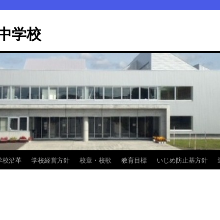
中学校
学校沿革
学校経営方針
校章・校歌
教育目標
いじめ防止基方針