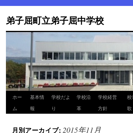
弟子屈町立弟子屈中学校
ホー
基本情
学校だよ
学校沿
学校経営
校
コ
ム
報
り
革
方針
歌
ン
テ
2015年11月
月別アーカイブ:
ン