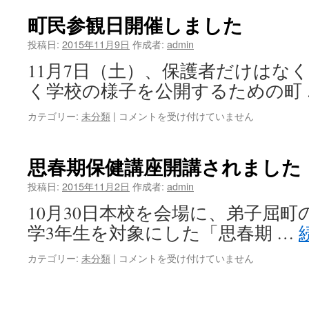
Ｐ
果
Ｔ
は
町民参観日開催しました
Ａ
連
投稿日:
2015年11月9日
作成者:
admin
合
11月7日（土）、保護者だけはな
会
研
く学校の様子を公開するための町
究
大
カテゴリー:
未分類
|
町
コメントを受け付けていません
会
民
浜
参
中
観
思春期保健講座開講されました
大
日
会
開
投稿日:
2015年11月2日
作成者:
admin
に
催
10月30日本校を会場に、弟子屈
参
し
加
ま
学3年生を対象にした「思春期 …
し
し
て
た
カテゴリー:
未分類
|
思
コメントを受け付けていません
き
は
春
ま
期
し
保
た