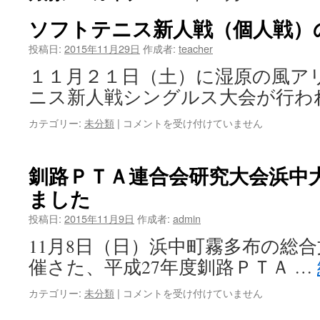
ソフトテニス新人戦（個人戦）
ツ
投稿日:
2015年11月29日
作成者:
teacher
へ
１１月２１日（土）に湿原の風ア
ス
ニス新人戦シングルス大会が行わ
キ
カテゴリー:
未分類
|
ソ
コメントを受け付けていません
ッ
フ
ト
プ
テ
釧路ＰＴＡ連合会研究大会浜中
ニ
ました
ス
新
投稿日:
2015年11月9日
作成者:
admin
人
戦
11月8日（日）浜中町霧多布の総
（個
催さた、平成27年度釧路ＰＴＡ …
人
戦）
カテゴリー:
未分類
|
釧
コメントを受け付けていません
の
路
結