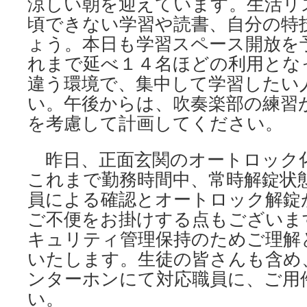
涼しい朝を迎えています。生活リ
海
外
頃できない学習や読書、自分の特
か
ょう。本日も学習スペース開放を
ら
の
れまで延べ１４名ほどの利用とな
旅
違う環境で、集中して学習したい
行
い。午後からは、吹奏楽部の練習
者
向
を考慮して計画してください。
け
の
観
昨日、正面玄関のオートロック
光
これまで勤務時間中、常時解錠状
案
員による確認とオートロック解錠
内
は
ご不便をお掛けする点もございま
キュリティ管理保持のためご理解
いたします。生徒の皆さんも含め
ンターホンにて対応職員に、ご用
い。