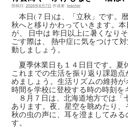
投稿日:
2026年8月7日
作成者:
teacher
ツ
本日(７日)は、「立秋」です。
へ
秋へと移りかわっていきます。本
ス
が、 日中は 昨日以上に暑くなり
ごす際は、 熱中症に気をつけて
キ
動しましょう。
ッ
夏季休業日も１４日目です。夏
プ
これまでの生活を振り返り課題点
めましょう。生活リズムの維持が
時間を学校に登校する時の時刻を
８月７日は、北海道地方では「
あります。夜、星空を眺めたり、
秋の虫の声に、耳を澄ましてみる
す。