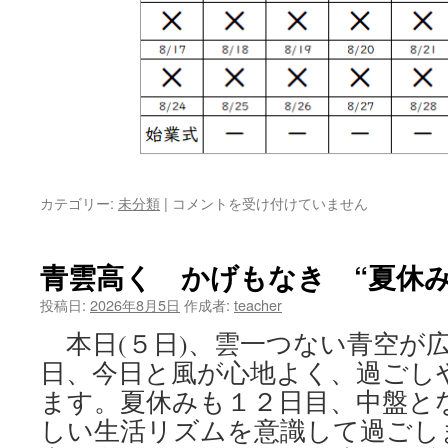
カテゴリー:
未分類
|
青
コメントを受け付けていません
雲
高
く
青雲高く かげもなき “夏休み
か
げ
投稿日:
2026年8月5日
作成者:
teacher
も
本日(５日)、雲一つない青空が
な
き “学
日、今日と風が心地よく、過ごし
習
ます。夏休みも１２日目、中盤と
ス
ペ
しい生活リズムを意識して過ごし
ー