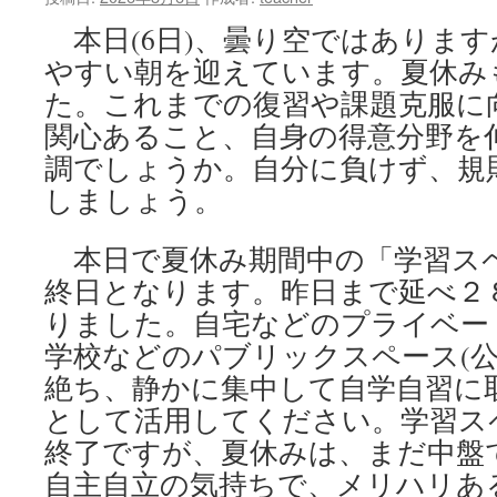
な
き “暦
本日(6日)、曇り空ではありま
は、
やすい朝を迎えています。夏休み
夏
か
た。これまでの復習や課題克服に
ら
関心あること、自身の得意分野を
秋
へ”
調でしょうか。自分に負けず、規
は
しましょう。
本日で夏休み期間中の「学習ス
終日となります。昨日まで延べ２
りました。自宅などのプライベー
学校などのパブリックスペース(公
絶ち、静かに集中して自学自習に
として活用してください。学習ス
終了ですが、夏休みは、まだ中盤
自主自立の気持ちで、メリハリあ