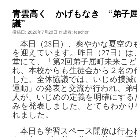
高
く
青雲高く かげもなき “弟子
か
議”
げ
も
投稿日:
2026年7月28日
作成者:
teacher
な
き “夏
本日（28日）、爽やかな夏空の
季
を迎えています。昨日（27日）は
休
業
堂にて、「第2回弟子屈町未来こ
中
れ、本校からも生徒会から２名の
は
環
した。全体協議では、いじめ撲滅
境
運動」の発表と交流が行われ、弟
整
人が、いじめの定義を明確にする
備
期
みを発表しました。とてもわかり
間”
れました。
は
本日も学習スペース開放は行わ