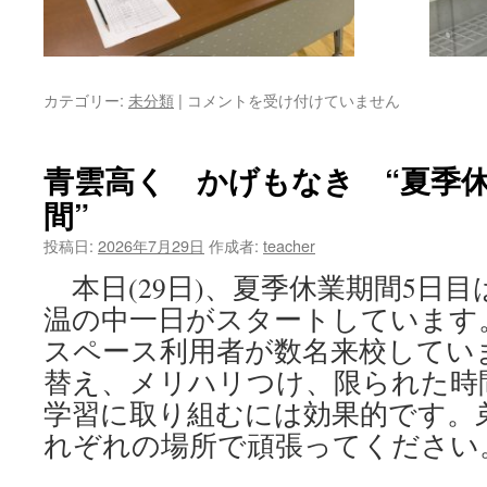
カテゴリー:
未分類
|
青
コメントを受け付けていません
雲
高
く
青雲高く かげもなき “夏季
か
間”
げ
も
投稿日:
2026年7月29日
作成者:
teacher
な
き “正
本日(29日)、夏季休業期間5日
面
温の中一日がスタートしています
玄
関
スペース利用者が数名来校してい
の
替え、メリハリつけ、限られた時
セ
キ
学習に取り組むには効果的です。
ュ
れぞれの場所で頑張ってください
リ
テ