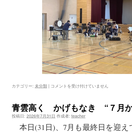
カテゴリー:
未分類
|
弟
コメントを受け付けていません
中
の
部
青雲高く かげもなき “７月
活
動 ：
投稿日:
2026年7月31日
作成者:
teacher
地
本日(31日)、7月も最終日を迎
区