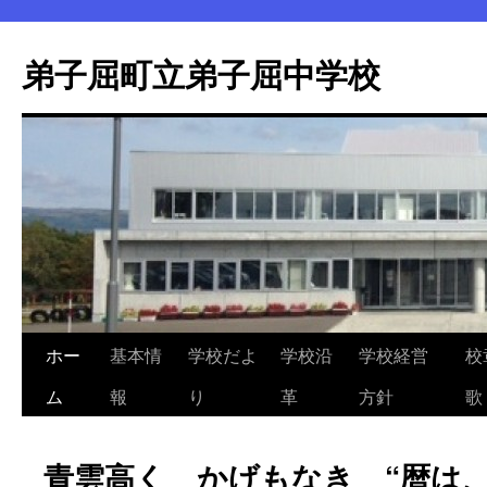
弟子屈町立弟子屈中学校
ホー
基本情
学校だよ
学校沿
学校経営
校
コ
ム
報
り
革
方針
歌
ン
テ
青雲高く かげもなき “暦は、
ン