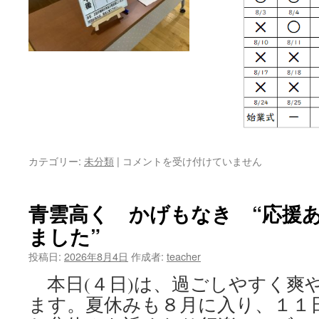
カテゴリー:
未分類
|
青
コメントを受け付けていません
雲
高
く
青雲高く かげもなき “応援
か
ました”
げ
も
投稿日:
2026年8月4日
作成者:
teacher
な
き “夏
本日(４日)は、過ごしやすく爽
休
ます。夏休みも８月に入り、１１
み
も