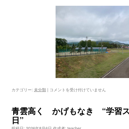
カテゴリー:
未分類
|
青
コメントを受け付けていません
雲
高
く
青雲高く かげもなき “学習
か
日”
げ
も
投稿日:
2026年8月6日
作成者:
teacher