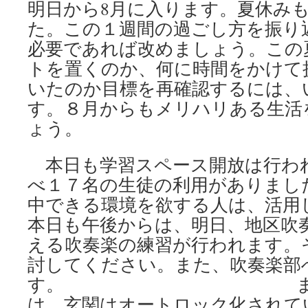
吹
明日から8月に入ります。夏休み
奏
た。この１週間の過ごし方を振り
楽
コ
必要であれば改めましょう。この
ン
トを置くのか、何に時間をかけて
ク
いたのか目標を再確認するには、
ー
ル
す。８月からもメリハリある生活
に
ょう。
向
け
て
本日も学習スペース開放は行わ
は
べ１７名の生徒の利用がありまし
中できる環境を欲する人は、活用
本日も午後からは、明日、地区吹
える吹奏楽の練習が行われます。
討してください。また、吹奏楽部
す。 また、来
は、玄関はオートロック化されて