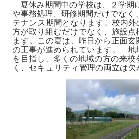
ィ
夏休み期間中の学校は、２学期
管
や事務処理、研修期間だけでなく
理”
は
テナンス期間となります。校内外
方が取り組むだけでなく、施設点
ます。この夏は、昨日から正面玄
の工事が進められています。「地
を目指し、多くの地域の方の来校
く、セキュリティ管理の両立は欠