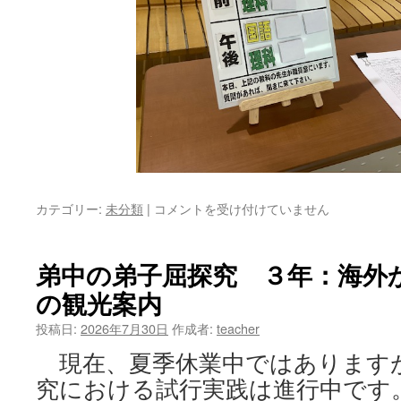
カテゴリー:
未分類
|
青
コメントを受け付けていません
雲
高
く
弟中の弟子屈探究 ３年：海外
か
の観光案内
げ
も
投稿日:
2026年7月30日
作成者:
teacher
な
き “７
現在、夏季休業中ではあります
月
究における試行実践は進行中です
か