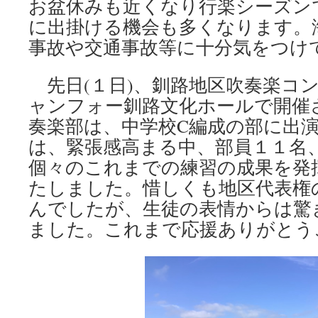
お盆休みも近くなり行楽シーズン
中
に出掛ける機会も多くなります。
盤
で
事故や交通事故等に十分気をつけ
す”
は
先日(１日)、釧路地区吹奏楽コ
ャンフォー釧路文化ホールで開催
奏楽部は、中学校C編成の部に出
は、緊張感高まる中、部員１１名
個々のこれまでの練習の成果を発
たしました。惜しくも地区代表権
んでしたが、生徒の表情からは驚
ました。これまで応援ありがとう