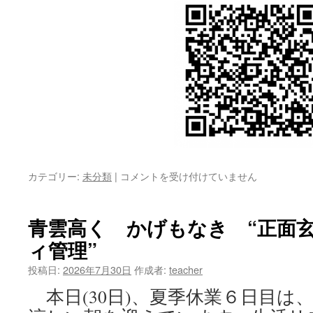
カテゴリー:
未分類
|
弟
コメントを受け付けていません
中
の
弟
青雲高く かげもなき “正面
子
ィ管理”
屈
探
投稿日:
2026年7月30日
作成者:
teacher
究
３
本日(30日)、夏季休業６日目は
年：