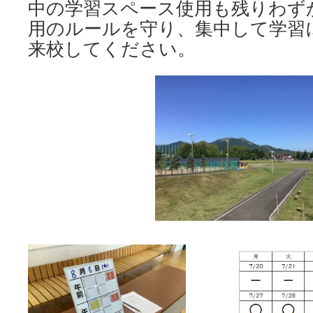
中の学習スペース使用も残りわず
ス
用のルールを守り、集中して学習
開
放
来校してください。
最
終
日”
は