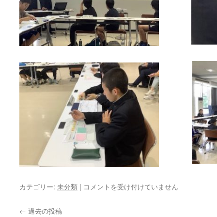
カテゴリー:
未分類
|
青
コメントを受け付けていません
雲
高
←
過去の投稿
く