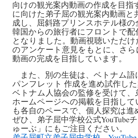
ら
向けの観光案内動画の作成を目指
８
に向けた弟子屈の観光案内動画と
月
に
成し、屈斜路プリンスホテル様の
向
韓国からの旅行者にフロントで配
け
となりました。動画視聴いただけ
て”
は
のアンケート意見をもとに、さら
動画の完成を目指しています。
また、別の生徒は、ベトナム語
パンフレット 作成を進め試作し
ベトナム人協会の監修を受けて、
ホームページへの掲載を目指して
も各自のペースで、個人探究は
ぜひ、弟子屈中学校公式YouTub
ゅーぶ」にもご注目ください。
弟子屈町立弟子屈中学校 – YouTube