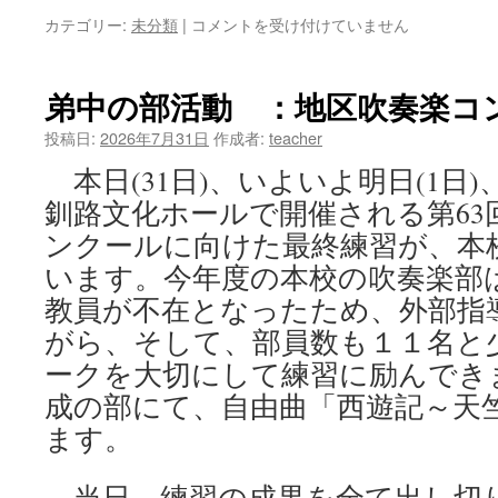
カテゴリー:
未分類
|
青
コメントを受け付けていません
雲
高
く
弟中の部活動 ：地区吹奏楽コ
か
げ
投稿日:
2026年7月31日
作成者:
teacher
も
本日(31日)、いよいよ明日(1日
な
き “応
釧路文化ホールで開催される第63
援
ンクールに向けた最終練習が、本
あ
り
います。今年度の本校の吹奏楽部
が
教員が不在となったため、外部指
と
がら、そして、部員数も１１名と
う
ご
ークを大切にして練習に励んでき
ざ
成の部にて、自由曲「西遊記～天
い
ま
ます。
し
た”
当日、練習の成果を全て出し切
は