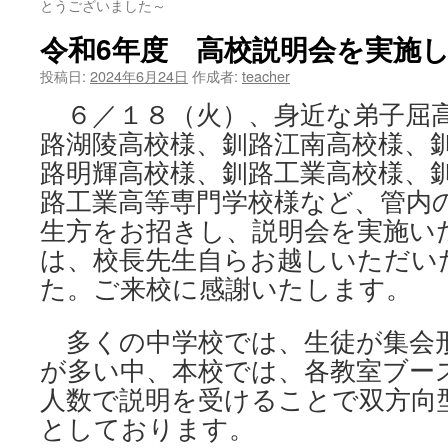
とうございました～
ツ
令和6年度 高校説明会を実施
へ
投稿日:
2024年6月24日
作成者:
teacher
ス
６／１８（火）、身近な弟子屈
路湖陵高校様、釧路江南高校様、
キ
路明輝高校様、釧路工業高校様、
ッ
路工業高等専門学校様など、管内
プ
生方をお招きし、説明会を実施い
は、校長先生自らお越しいただい
た。ご来校に感謝いたします。
多くの中学校では、生徒が集会
が多い中、本校では、各教室ブー
人数で説明を受けることで双方向
としております。