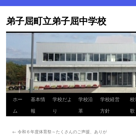
弟子屈町立弟子屈中学校
ホー
基本情
学校だよ
学校沿
学校経営
校
コ
ム
報
り
革
方針
歌
ン
テ
←
令和６年度体育祭～たくさんのご声援、ありが
ン