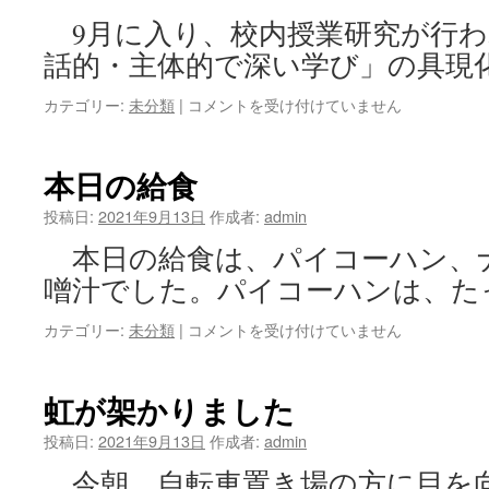
9月に入り、校内授業研究が行わ
話的・主体的で深い学び」の具現化
カテゴリー:
未分類
|
校
コメントを受け付けていません
内
授
業
本日の給食
研
究
投稿日:
2021年9月13日
作成者:
admin
は
本日の給食は、パイコーハン、
噌汁でした。パイコーハンは、た
カテゴリー:
未分類
|
本
コメントを受け付けていません
日
の
給
虹が架かりました
食
は
投稿日:
2021年9月13日
作成者:
admin
今朝、自転車置き場の方に目を