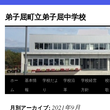
弟子屈町立弟子屈中学校
ホー
基本情
学校だよ
学校沿
学校経営
校
コ
ム
報
り
革
方針
歌
ン
テ
2021年9月
月別アーカイブ:
ン