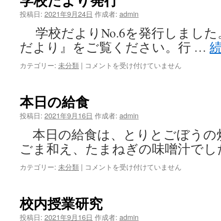
食
る
は
投稿日:
2021年9月24日
作成者:
admin
は
学校だよりNo.6を発行しました
だより』をご覧ください。行 …
カテゴリー:
未分類
|
学
コメントを受け付けていません
校
だ
よ
本日の給食
り
発
投稿日:
2021年9月16日
作成者:
admin
行
本日の給食は、とりとごぼうの
は
ごま和え、たまねぎの味噌汁でし
カテゴリー:
未分類
|
本
コメントを受け付けていません
日
の
給
校内授業研究
食
は
投稿日:
2021年9月16日
作成者:
admin