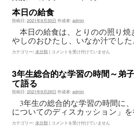
本日の給食
ツ
投稿日:
2021年9月30日
作成者:
admin
へ
本日の給食は、とりのの照り焼
ス
やしのおひたし、いなか汁でした
キ
カテゴリー:
未分類
|
本
コメントを受け付けていません
ッ
日
の
プ
給
3年生総合的な学習の時間～弟
食
て語る
は
投稿日:
2021年9月29日
作成者:
admin
3年生の総合的な学習の時間に、
についてのディスカッション」を
カテゴリー:
未分類
|
3
コメントを受け付けていません
年