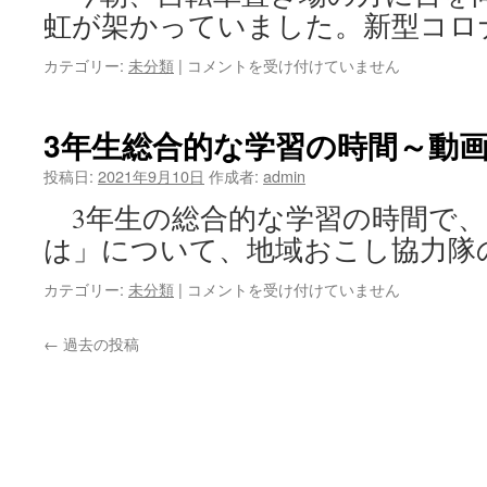
虹が架かっていました。新型コロ
カテゴリー:
未分類
|
虹
コメントを受け付けていません
が
架
か
3年生総合的な学習の時間～動
り
ま
投稿日:
2021年9月10日
作成者:
admin
し
3年生の総合的な学習の時間で、
た
は
は」について、地域おこし協力隊
カテゴリー:
未分類
|
3
コメントを受け付けていません
年
生
←
過去の投稿
総
合
的
な
学
習
の