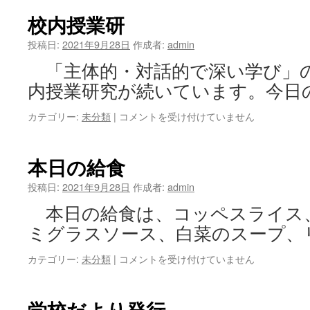
生
総
校内授業研
合
的
投稿日:
2021年9月28日
作成者:
admin
な
「主体的・対話的で深い学び」
学
習
内授業研究が続いています。今日
の
時
カテゴリー:
未分類
|
校
コメントを受け付けていません
間
内
～
授
弟
業
本日の給食
子
研
屈
は
投稿日:
2021年9月28日
作成者:
admin
町
本日の給食は、コッペスライス
の
魅
ミグラスソース、白菜のスープ、
力
に
カテゴリー:
未分類
|
本
コメントを受け付けていません
つ
日
い
の
て
給
学校だより発行
語