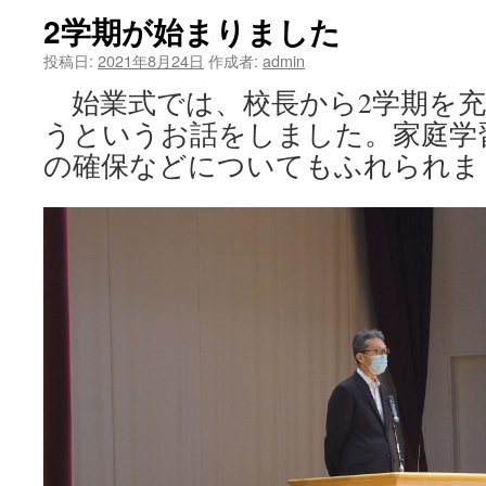
2学期が始まりました
ツ
投稿日:
2021年8月24日
作成者:
admin
へ
始業式では、校長から2学期を充
ス
うというお話をしました。家庭学
キ
の確保などについてもふれられま
ッ
プ