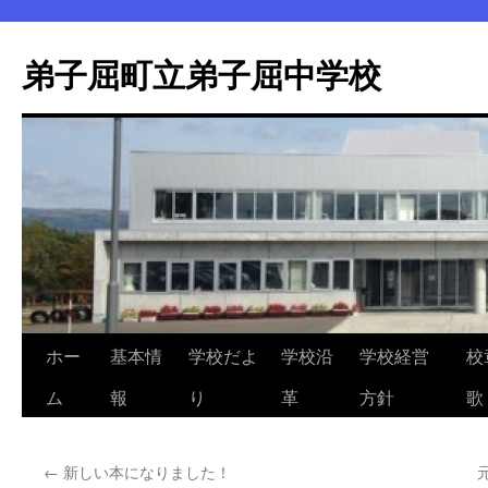
弟子屈町立弟子屈中学校
ホー
基本情
学校だよ
学校沿
学校経営
校
コ
ム
報
り
革
方針
歌
ン
テ
←
新しい本になりました！
ン