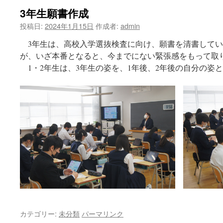
3年生願書作成
ツ
投稿日:
2024年1月15日
作成者:
admin
へ
3年生は、高校入学選抜検査に向け、願書を清書してい
ス
が、いざ本番となると、今までにない緊張感をもって取
1・2年生は、3年生の姿を、1年後、2年後の自分の姿
キ
ッ
プ
カテゴリー:
未分類
パーマリンク