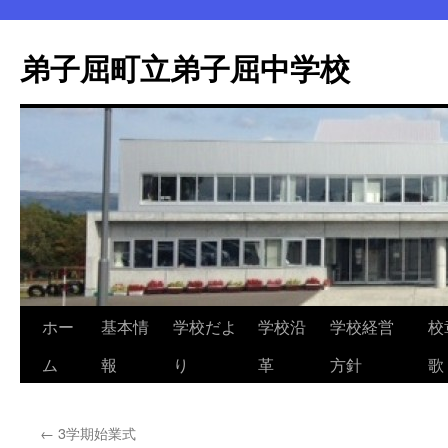
弟子屈町立弟子屈中学校
ホー
基本情
学校だよ
学校沿
学校経営
校
コ
ム
報
り
革
方針
歌
ン
テ
←
3学期始業式
ン