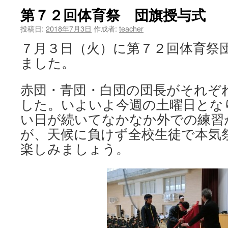
第７２回体育祭 団旗授与式
ツ
投稿日:
2018年7月3日
作成者:
teacher
へ
７月３日（火）に第７２回体育祭
ス
ました。
キ
赤団・青団・白団の団長がそれぞ
ッ
した。いよいよ今週の土曜日とな
プ
い日が続いてなかなか外での練習
が、天候に負けず全校生徒で本気
楽しみましょう。