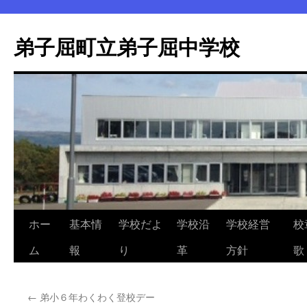
弟子屈町立弟子屈中学校
ホー
基本情
学校だよ
学校沿
学校経営
校
コ
ム
報
り
革
方針
歌
ン
テ
←
弟小６年わくわく登校デー
ン