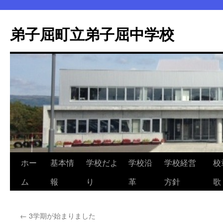
弟子屈町立弟子屈中学校
ホー
基本情
学校だよ
学校沿
学校経営
校
コ
ム
報
り
革
方針
歌
ン
テ
←
3学期が始まりました
ン