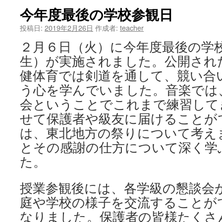
今年度最後の学校参観日
ツ
投稿日:
2019年2月26日
作成者:
teacher
へ
２月６日（火）に今年度最後の学
ス
生）が実施されました。公開され
キ
健体育では剣道を通して、競い合
う心を学んでいました。音楽では
ッ
会ということでこれまで練習して
プ
せて保護者や級友に届けることが
は、東北地方の祭りについて考え
とその感謝の仕方について深く学
た。
授業参観後には、各学級の懇談会
庭や学校の様子を交流することが
なりました。保護者の皆様たくさ