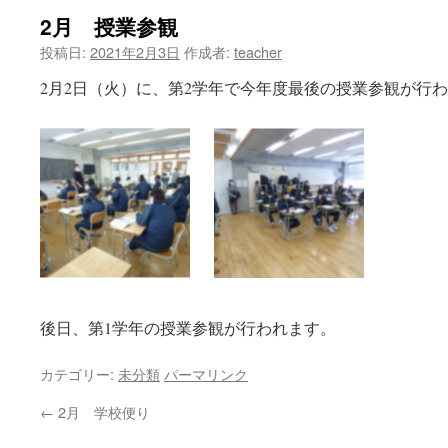
2月 授業参観
ツ
投稿日:
2021年2月3日
作成者:
teacher
へ
2月2日（火）に、第2学年で今年度最後の授業参観が行
ス
キ
ッ
プ
後日、第1学年の授業参観が行われます。
カテゴリー:
未分類
パーマリンク
←
2月 学校便り