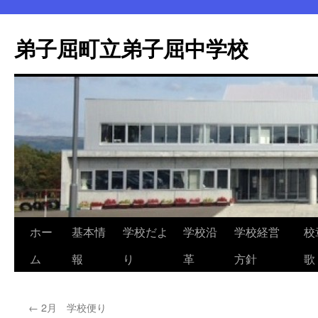
弟子屈町立弟子屈中学校
ホー
基本情
学校だよ
学校沿
学校経営
校
コ
ム
報
り
革
方針
歌
ン
テ
←
2月 学校便り
ン