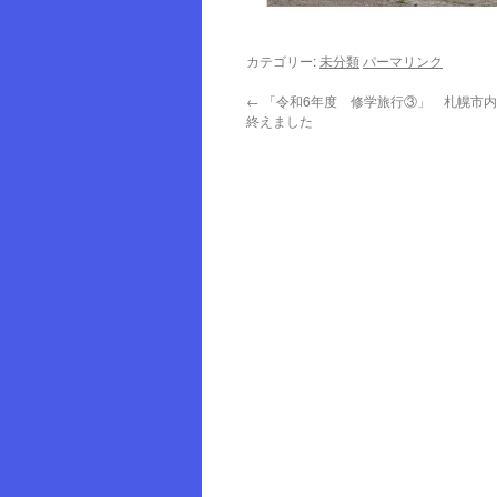
カテゴリー:
未分類
パーマリンク
←
「令和6年度 修学旅行③」 札幌市内
終えました