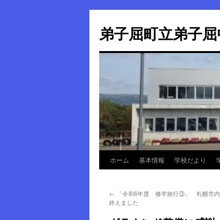
弟子屈町立弟子屈
ホーム
基本情報
学校だより
コ
ン
←
「令和6年度 修学旅行③」 札幌市内
テ
終えました
ン