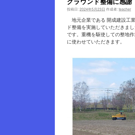
グラウンド整備に感謝
投稿日:
2024年5月23日
作成者:
teacher
ツ
地元企業である 開成建設工業
へ
ド整備を実施していただきまし
ス
です。重機を駆使しての整地作
に使わせていただきます。
キ
ッ
プ