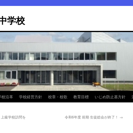
中学校
学校沿革
学校経営方針
校章・校歌
教育目標
いじめ防止基方針
 上級学校訪問を
令和6年度 前期 生徒総会が終了！
→