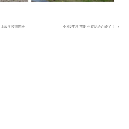
 上級学校訪問を
令和6年度 前期 生徒総会が終了！
→