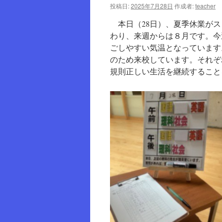
投稿日:
2025年7月28日
作成者:
teacher
ツ
本日（28日）、夏季休業がス
へ
わり、来週からは８月です。今
ごしやすい気温となっています
ス
のため来校しています。それぞ
規則正しい生活を継続すること
キ
ッ
プ