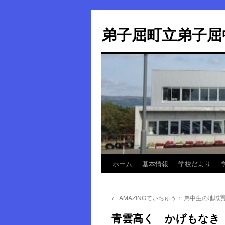
弟子屈町立弟子屈
ホーム
基本情報
学校だより
コ
ン
←
AMAZINGていちゅう： 弟中生の地域
テ
青雲高く かげもなき 
ン