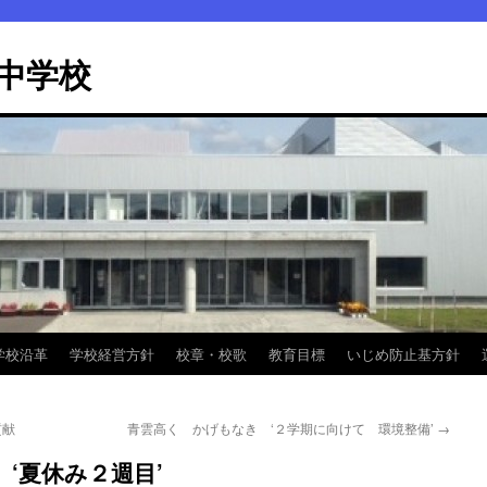
中学校
学校沿革
学校経営方針
校章・校歌
教育目標
いじめ防止基方針
貢献
青雲高く かげもなき ‘２学期に向けて 環境整備’
→
‘夏休み２週目’