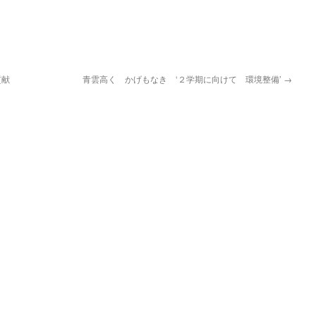
貢献
青雲高く かげもなき ‘２学期に向けて 環境整備’
→